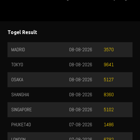
Togel Result
MADRID
08-08-2026
3570
TOKYO
08-08-2026
9641
OSAKA
08-08-2026
5127
SHANGHAI
08-08-2026
8360
SINGAPORE
08-08-2026
5102
PHUKET4D
07-08-2026
1486
LONDON
07-08-2026
6792