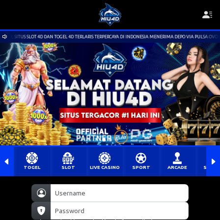
D, SITUS SLOT 4D DAN TOGEL 4D TERLARIS TERPERCAYA DI INDONESIA MENERIMA DEPO VIA PULSA OVO GOP
TOGEL
SLOT
LIVE CASINO
SPORT
ARCADE
SABU