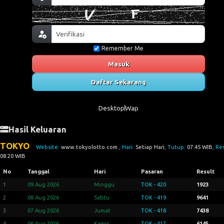
Remember Me
Masuk
Daftar Sekarang
Desktop
Wap
Hasil Keluaran
TOKYO
Website:
www.tokyolotto.com
, Hari:
Setiap Hari
, Tutup:
07:45 WIB
, Re
08:20 WIB
No
Tanggal
Hari
Pasaran
Result
1
09 Aug 2026
Minggu
TOK - 420
1923
2
08 Aug 2026
Sabtu
TOK - 419
9641
3
07 Aug 2026
Jumat
TOK - 418
7438
4
06 Aug 2026
Kamis
TOK - 417
6145