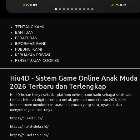
-0.75
0.93
0.25
0.95
TENTANG KAMI
BANTUAN
PERATURAN
INFORMASI BANK
HUBUNGI KAMI
KEBIJAKAN PRIVASI
PERSETUJUAN COOKIES
Hiu4D - Sistem Game Online Anak Muda
2026 Terbaru dan Terlengkap
Hiu4D
bukan hanya sekadar platform online, kami hadir sebagai salah satu
tempat hiburan digital terbaru untuk generasi muda tahun 2026. Kami
berkomitmen memberikan suasana bermain yang seru, nyaman, dan
menyenangkan tentunya.
https://hiu-4d.click/
https://hiu4d-idola.cfd/
https://hiu4d-top.click/