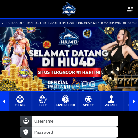
 SITUS SLOT 4D DAN TOGEL 4D TERLARIS TERPERCAYA DI INDONESIA MENERIMA DEPO VIA PULSA OVO GOPA
TOGEL
SLOT
LIVE CASINO
SPORT
ARCADE
SABU