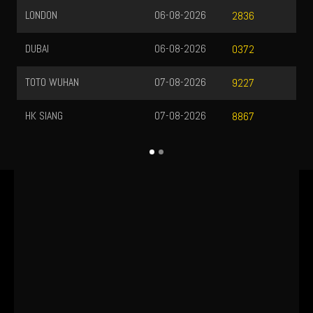
LONDON
06-08-2026
2836
DUBAI
06-08-2026
0372
TOTO WUHAN
07-08-2026
9227
HK SIANG
07-08-2026
8867