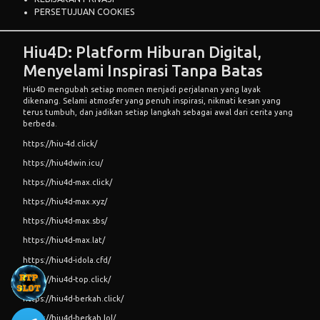
PERSETUJUAN COOKIES
Hiu4D: Platform Hiburan Digital,
Menyelami Inspirasi Tanpa Batas
Hiu4D
mengubah setiap momen menjadi perjalanan yang layak
dikenang. Selami atmosfer yang penuh inspirasi, nikmati kesan yang
terus tumbuh, dan jadikan setiap langkah sebagai awal dari cerita yang
berbeda.
https://hiu-4d.click/
https://hiu4dwin.icu/
https://hiu4d-max.click/
https://hiu4d-max.xyz/
https://hiu4d-max.sbs/
https://hiu4d-max.lat/
https://hiu4d-idola.cfd/
https://hiu4d-top.click/
https://hiu4d-berkah.click/
https://hiu4d-berkah.lol/