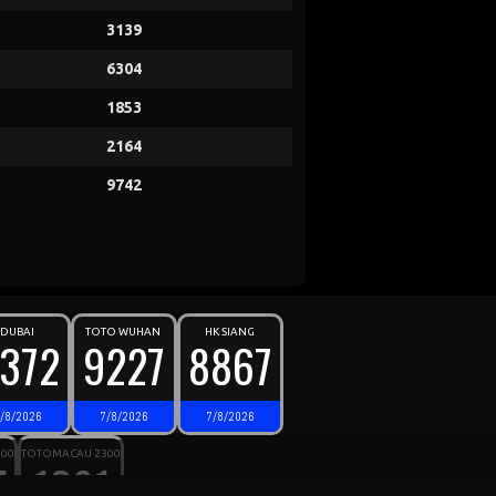
3139
6304
1853
2164
9742
DUBAI
TOTO WUHAN
HK SIANG
372
9227
8867
/8/2026
7/8/2026
7/8/2026
200
TOTOMACAU 2300
4
1391