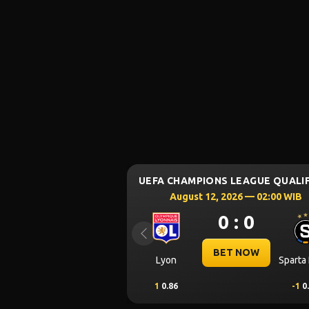
6/8/2026
EFA CHAMPIONS LEAGUE QUALIFIERS
UEFA CHAMPIONS L
August 12, 2026 — 01:15 WIB
August 11, 202
0 : 0
0 :
Previous
BET NOW
BET 
Slovan
Mjallby
Bodo Glimt
ratislava
0.5
0.83
-0.5
0.99
0.75
0.82