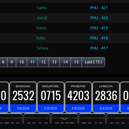
Sabtu
PHU - 421
Jumat
PHU - 420
Kamis
PHU - 419
Rabu
PHU - 418
Selasa
PHU - 417
8
9
10
11
12
13
14
15
Last ( 73 )
A
SHANGHAI
SINGAPORE
PHUKET4D
LONDON
60
2532
0715
4203
2836
0
26
7/8/2026
5/8/2026
6/8/2026
6/8/2026
6
OTOMACAU 0000
TOTOMACAU 1300
TOTOMACAU 1600
TOTOMACAU 1900
TOTOMACAU 2
6529
6300
7875
5843
306