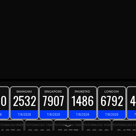
A
SHANGHAI
SINGAPORE
PHUKET4D
LONDON
60
2532
7907
1486
6792
4
26
7/8/2026
7/8/2026
7/8/2026
7/8/2026
7
OTOMACAU 0000
TOTOMACAU 1300
TOTOMACAU 1600
TOTOMACAU 1900
TOTOMACAU 2
4072
6300
7875
6303
917