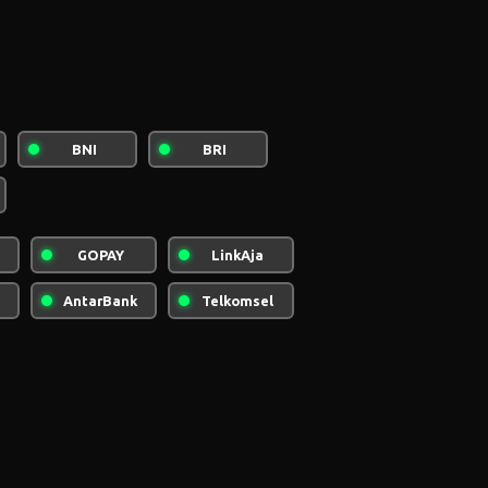
BNI
BRI
GOPAY
LinkAja
AntarBank
Telkomsel