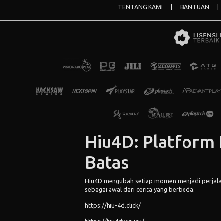
TENTANG KAMI
|
BANTUAN
|
Hiu4D: Platform 
Batas
Hiu4D
mengubah setiap momen menjadi perjalanan
sebagai awal dari cerita yang berbeda.
https://hiu-4d.click/