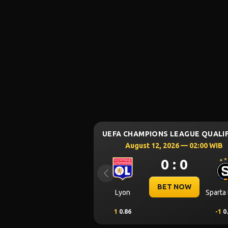
7/8/2026
 CHAMPIONS LEAGUE QUALIFIERS
UEFA CHAMPIONS LEAG
August 12, 2026 — 01:15 WIB
August 11, 2026 —
0 : 0
0 : 0
Previous
BET NOW
BET NO
ovan
Mjallby
Bodo Glimt
islava
0.83
-0.5
0.99
0.75
0.82