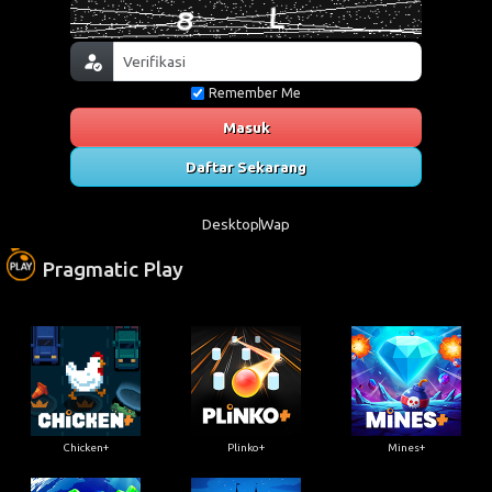
Remember Me
Masuk
Daftar Sekarang
Desktop
Wap
Pragmatic Play
Chicken+
Plinko+
Mines+